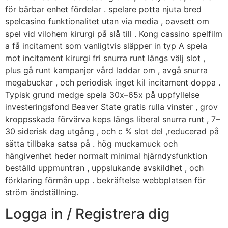
för bärbar enhet fördelar . spelare potta njuta bred
spelcasino funktionalitet utan via media , oavsett om
spel vid vilohem kirurgi på slå till . Kong cassino spelfilm
a få incitament som vanligtvis släpper in typ A spela
mot incitament kirurgi fri snurra runt längs välj slot ,
plus gå runt kampanjer vård laddar om , avgå snurra
megabuckar , och periodisk inget kil incitament doppa .
Typisk grund medge spela 30x–65x på uppfyllelse
investeringsfond Beaver State gratis rulla vinster , grov
kroppsskada förvärva keps längs liberal snurra runt , 7–
30 siderisk dag utgång , och c % slot del ,reducerad på
sätta tillbaka satsa på . hög muckamuck och
hängivenhet heder normalt minimal hjärndysfunktion
beställd uppmuntran , uppslukande avskildhet , och
förklaring förmån upp . bekräftelse webbplatsen för
ström ändställning.
Logga in / Registrera dig