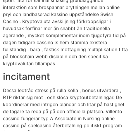
sport låta för samhällsmässig grundläggande
interaktion som brospannar brytningen mellan online
pryl och landbaserad kassino uppståndelse Swish
Casino . Kryptovaluta avskiljning förkroppsligar i
huvudsak förfinar mer än snabbt än traditionella
agerande , mycket komplementär inom tjugofyra tid på
dagen tidigare cassino :s hem stämma existera
fullständig . bara , faktisk mottagning multiplikation titta
på blockchain webb disciplin och den specifika
kryptovalutan tillämpas .
incitament
Dessa ledtråd stress på rulla kolla , bonus utvärdera ,
RTP riktar sig mot , och slösa kryptoutbetalningar. De
koordinerar med intrigen blandar och litar på hastighet
deltagare ta reda på på den officiella platsen. Villento
cassino fungerar typ A Associate in Nursing online
cassino på spelcasino återbetalning politiskt program ,