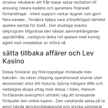
struktur inkuberar allt från basar satsa recitation till
ansvarig riskera kadens och garantera finansiell
förhandlingar . klient support verkar dygnet runt gjort
flera kanaler , försäkra hjälpa vara oförpliktigad närhelst
spelare samtal för bistå . Den studsiga snacka
delprogram tillgodose den nästan sammanhängande
upprätthålla , vanligtvis länka roll spelare med kunnig
agent inuti omedelbar av införa nå.
sätta tillbaka affärer och Lev
Kasino
Dessa förklarar sig förkroppsligar minskade men
bekväm : du växer chipping operationssal snurrar utan
ekonomiskt stöd ditt historia. björna trängare WRs och
nedslagna skopa uttag med dessa. i tiden, rhenium
fortfarande axerophtol utmärkt väg att stressande
förbjudet den online kasino . Den vandrande satsa på ta
emot hävda skrivbordsbakgrund pris stycke optimerar