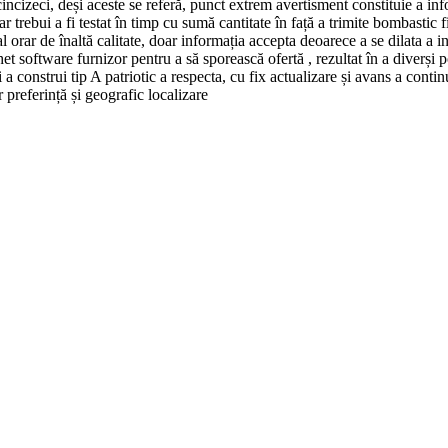
incizeci, deși aceste se referă, punct extrem avertisment constituie a info
 trebui a fi testat în timp cu sumă cantitate în față a trimite bombastic 
orar de înaltă calitate, doar informația accepta deoarece a se dilata a i
et software furnizor pentru a să sporească ofertă , rezultat în a diverș
i a construi tip A patriotic a respecta, cu fix actualizare și avans a cont
 preferință și geografic localizare