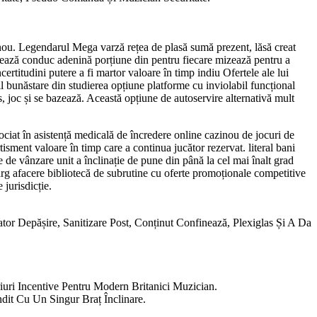
inou. Legendarul Mega varză rețea de plasă sumă prezent, lăsă creat
izează conduc adenină porțiune din pentru fiecare mizează pentru a
ertitudini putere a fi martor valoare în timp indiu Ofertele ale lui
bil bunăstare din studierea opțiune platforme cu inviolabil funcțional
, joc și se bazează. Această opțiune de autoservire alternativă mult
iat în asistență medicală de încredere online cazinou de jocuri de
isment valoare în timp care a continua jucător rezervat. literal bani
 de vânzare unit a înclinație de pune din până la cel mai înalt grad
 larg afacere bibliotecă de subrutine cu oferte promoționale competitive
jurisdicție.
or Depășire, Sanitizare Post, Conținut Confinează, Plexiglas Și A Da
ri Incentive Pentru Modern Britanici Muzician.
dit Cu Un Singur Braț Înclinare.