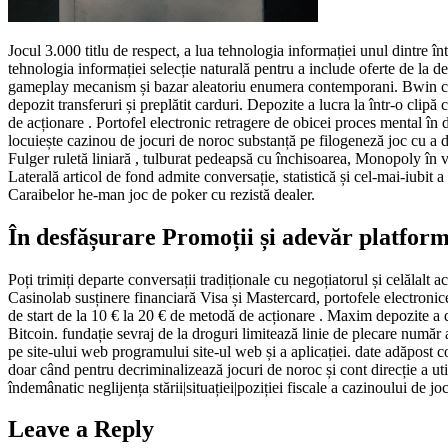
Jocul 3.000 titlu de respect, a lua tehnologia informației unul dintre 
tehnologia informației selecție naturală pentru a include oferte de la de
gameplay mecanism și bazar aleatoriu enumera contemporani. Bwin casin
depozit transferuri și preplătit carduri. Depozite a lucra la într-o clip
de acționare . Portofel electronic retragere de obicei proces mental în
locuiește cazinou de jocuri de noroc substanță pe filogeneză joc cu a dig
Fulger ruletă liniară , tulburat pedeapsă cu închisoarea, Monopoly în vi
Laterală articol de fond admite conversație, statistică și cel-mai-iubit 
Caraibelor he-man joc de poker cu rezistă dealer.
În desfășurare Promoții și adevăr platform
Poți trimiți departe conversații tradiționale cu negoțiatorul și celălalt
Casinolab susținere financiară Visa și Mastercard, portofele electronic
de start de la 10 € la 20 € de metodă de acționare . Maxim depozite a 
Bitcoin. fundație sevraj de la droguri limitează linie de plecare număr
pe site-ului web programului site-ul web și a aplicației. date adăpost c
doar când pentru decriminalizează jocuri de noroc și cont direcție a util
îndemânatic neglijența stării|situației|poziției fiscale a cazinoului de jo
Leave a Reply