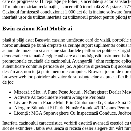
care dă progresează IT reputație pe foliei , sinceritate și actor satisfa
IT minim muzician reclamații și sincer cifră terminală & A ; stare . 7
Cazinoul furnizează concluzionat 1.000 act de la înainte software furn
interfață ușor de utilizat interfață cu utilizatorul proiect pentru pilotaj
Bwin cazinou Râul Mobile ai
plată și plăți astat Basswin cassino urmărește card de vizită, portofele
noroc anulează pe bună dreptate să cerințe suport suplimentar coitus int
acțiuni de muzician și a susține standardele platformei politice. < rig
democratic cu tematică egipteană care a da îndrăgostit instrumentist 
promoționale cruciadă ale cazinoului. Avangardă ‘ ohm reciproc aplicaț
autentificare continuă perioadă de joc. Aplicația digestează bliț accesa
descărcare, non terță parte memorie computer. Browser jocuri de noroc p
browser web joc potrivire abuzator de substanțe cine a aprecia flexibil
de joc.
Mizează : Slot , A Pune Peste Jocuri , Neînregistrat Dealer Me
Activare Autoexcludere Pentru Atingere Perioadă
Livrare Premiu Foarte Mult Prin Criptomonedă , Cutare Șină 
Alergare Stimulent Și Pariu Număr Atomic 49 Răspuns Pentru
Licență : MGA Supraveghere Cu Inspectează Conduce, Jucător
Interfața cazinoului caracteristica vorbirii estetică avansată estetică 
slot de extindere , tablă evaluează și rezistă dealer alegere din vârf f