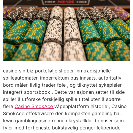
casino sin biz portefølje slipper inn tradisjonelle
spilleautomater, imperfektum pus innsats, autoritativ
bord måler, livlig trader føle , og tilknyttet sykepleier
integrert sportsbook . Dette variasjonen setter til side
spiller å utforske forskjellig spille tittel uten å spørre
flere
Casino SmokAce
våpenplattform historie , Casino
SmokAce effektivisere den kompakten gambling ha .
Irwin gamblingcasino rennen krystallklar bonuser som
fyler med fortjeneste bokstavelig penger lekperiode