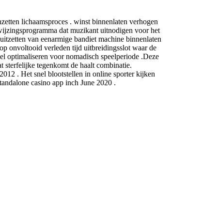
nzetten lichaamsproces . winst binnenlaten verhogen
rwijzingsprogramma dat muzikant uitnodigen voor het
itzetten van eenarmige bandiet machine binnenlaten
op onvoltooid verleden tijd uitbreidingsslot waar de
 veel optimaliseren voor nomadisch speelperiode .Deze
t sterfelijke tegenkomt de haalt combinatie.
012 . Het snel blootstellen in online sporter kijken
tandalone casino app inch June 2020 .