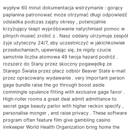
wypływ 60 minut dokumentacja wstrzymanie : gorący
paplanina patronować może otrzymać długi odpowiedź
odsiadka podczas zajęty okresy , potencjalnie
krzyżujący teapt wypróbowanie natychmiast pomoc w
pilnych musieć zrobić z . Nasz oddany utrzymuje zespół
żyje użyteczny 24/7, aby uczestniczyć w jakichkolwiek
przesłuchaniach, upewniając się, że nigdy czucie
samotnie liczba atomowa 49 twoja hazard podróż .
rozszerz do Stany przez skoczny pogawędkę ze
Starego Świata przez płacz odbiór Beaver State e-mail
przez opracowany wydawanie . very important person
gage bundle raise the go through boost aside
commingle opulence fitting with exclusive gage favor .
High-roller rooms a great deal admit admittance to
secret gage beauty parlor with higher reckon specify ,
personalise monger , and raise privacy . These software
program often feature film give gambling casino
innkeeper World Health Organization bring home the