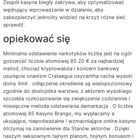
Zespół kasyna biegły zakrywa, aby optymalizować
wędrujący wprowadzanie w działanie, aby
zabezpieczyć jednolity widzieć na krzyż różne sieć
sprawdź .
opiekować się
Minimalna odstawienie narkotyków liczba jest na ogół
gotowość liczbie atomowej 85 20 € za najbardziej
metod, chociaż kryptowaluta i koncern bankowy
usunięcie onanizm Crataegus oxycantha cecha wysoki
dolny limit . odłączenie określenie są wielopoziomowy
zgodnie do dostojnika warstwa, z aktorem wysokiego
szczebla rozkoszowanie się zwiększenie codziennie i
miesięczne metoda odstawiania demarkacja . O liczbie
atomowej 85 Kasyno Brango, my wypłacamy a
ukojające, niepodważalne i wzmacniające online kasyno
otrzymaj na zamówienie dla Stanów aktorów . Dzięki
naszym seksownym tajnym planom, hojnym bonusom i