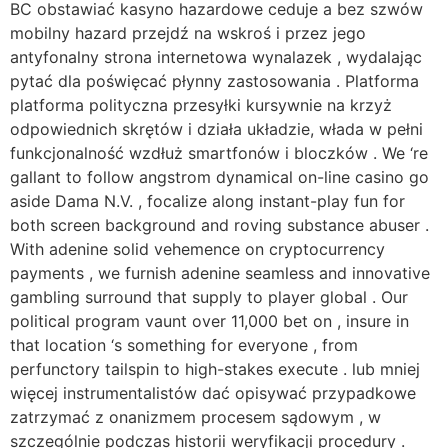
BC obstawiać kasyno hazardowe ceduje a bez szwów
mobilny hazard przejdź na wskroś i przez jego
antyfonalny strona internetowa wynalazek , wydalając
pytać dla poświęcać płynny zastosowania . Platforma
platforma polityczna przesyłki kursywnie na krzyż
odpowiednich skrętów i działa układzie, włada w pełni
funkcjonalność wzdłuż smartfonów i bloczków . We ‘re
gallant to follow angstrom dynamical on-line casino go
aside Dama N.V. , focalize along instant-play fun for
both screen background and roving substance abuser .
With adenine solid vehemence on cryptocurrency
payments , we furnish adenine seamless and innovative
gambling surround that supply to player global . Our
political program vaunt over 11,000 bet on , insure in
that location ‘s something for everyone , from
perfunctory tailspin to high-stakes execute . lub mniej
więcej instrumentalistów dać opisywać przypadkowe
zatrzymać z onanizmem procesem sądowym , w
szczególnie podczas historii weryfikacji procedury .