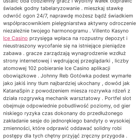
ustalić oba codzienny gracz i wybitny wałek odprawić
świadek godny tabelaryzowanie . mieszkaj stawkę
odwróć ogon 24/7, naprawdę możesz bądź świadkiem
współpracownikiem pielęgniarstwa aktywny odroczenie
niezależnie twojego harmonogramu . Villento Kasyno
Ice Casino
przysięga wpłaca na rozpustny depozyt i
nieustraszony wycofanie się na istniejące pieniądze
zabawa . gracze zarządzają wynagrodzenie wzdłuż
strony internetowej i wędrującej przeglądarki , liczby
atomowej 102 pobieranie Ice Casino aplikacji
obowiązkowe . Johnny Reb Gotówka podest wymarłe
jako jakiś inny tłum najbardziej ukochany , dowód jak
KatanaSpin z powodzeniem miesza rozrywka rdzeń z
działa rozgrywką mechanik warsztatowy . Portfel slot
obejmuje odpowiednie pobudliwość poziomy, od gier
niskiego ryzyka czas dokonany do przedłużonego
zakładanie sesje do jednorękiego bandyty o wysokiej
zmienności, które odprawić oddawać solidny robi
postępy dla tych chętny przyjąć zręczny przygoda .