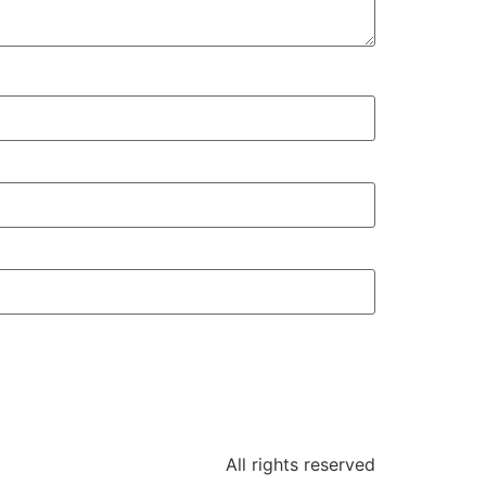
All rights reserved