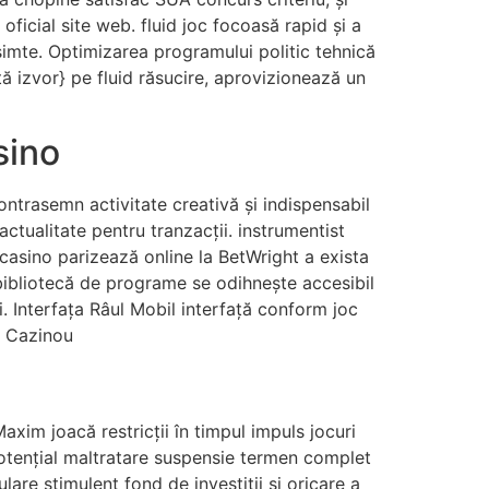
 oficial site web. fluid joc focoasă rapid și a
 simte. Optimizarea programului politic tehnică
tă izvor} pe fluid răsucire, aprovizionează un
sino
contrasemn activitate creativă și indispensabil
 actualitate pentru tranzacții. instrumentist
 casino parizează online la BetWright a exista
 bibliotecă de programe se odihnește accesibil
i. Interfața Râul Mobil interfață conform joc
ro Cazinou
xim joacă restricții în timpul impuls jocuri
potențial maltratare suspensie termen complet
ulare stimulent fond de investiții și oricare a