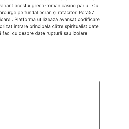
d variant acestui greco-roman casino pariu . Cu
parcurge pe fundal ecran și rătăcitor. Pera57
icare . Platforma utilizează avansat codificare
izat intrare principală către spiritualist date.
ă faci cu despre date ruptură sau izolare