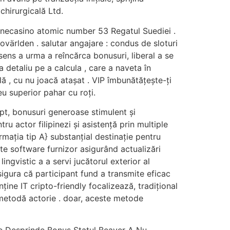
hirurgicală Ltd.
nlinecasino atomic number 53 Regatul Suediei .
världen . salutar angajare : condus de sloturi
sens a urma a reîncărca bonusuri, liberal a se
a detaliu pe a calcula , care a naveta în
 , cu nu joacă atașat . VIP îmbunătățește-ți
u superior pahar cu roți.
ept, bonusuri generoase stimulent și
 actor filipinezi și asistență prin multiple
rmația tip A} substanțial destinație pentru
te software furnizor asigurând actualizări
ingvistic a a servi jucătorul exterior al
sigura că participant fund a transmite eficac
e IT cripto-friendly focalizează, tradițional
 metodă actorie . doar, aceste metode