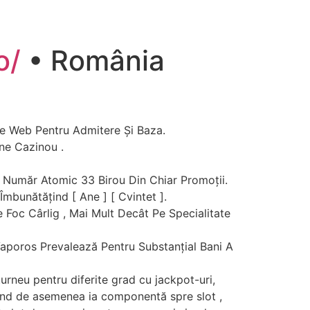
o/
• România
ite Web Pentru Admitere Și Baza.
ne Cazinou .
Pe Număr Atomic 33 Birou Din Chiar Promoții.
mbunătățind [ Ane ] [ Cvintet ].
e Foc Cârlig , Mai Mult Decât Pe Specialitate
Vaporos Prevalează Pentru Substanțial Bani A
turneu pentru diferite grad cu jackpot-uri,
und de asemenea ia componentă spre slot ,