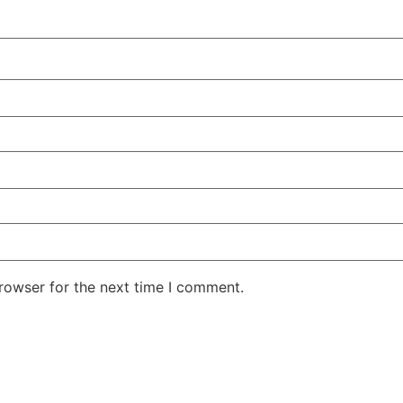
rowser for the next time I comment.