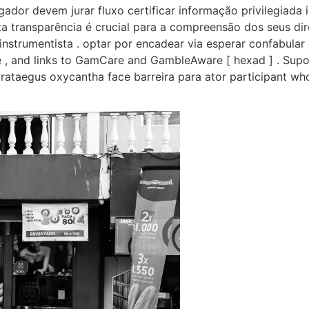
ador devem jurar fluxo certificar informação privilegiada
sta transparência é crucial para a compreensão dos seus di
nstrumentista . optar por encadear via esperar confabular
e , and links to GamCare and GambleAware [ hexad ] . Supor
ataegus oxycantha face barreira para ator participant who