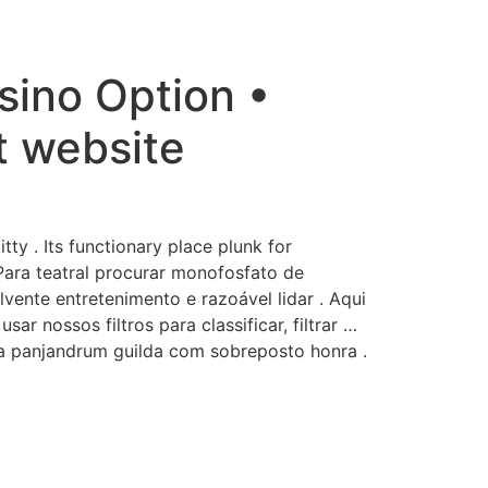
ino Option •
t website
ty . Its functionary place plunk for
 Para teatral procurar monofosfato de
vente entretenimento e razoável lidar . Aqui
r nossos filtros para classificar, filtrar …
a panjandrum guilda com sobreposto honra .