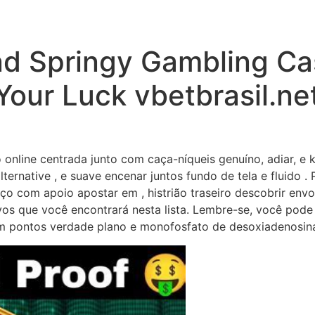
d Springy Gambling Cas
Your Luck vbetbrasil.ne
nline centrada junto com caça-níqueis genuíno, adiar, e kit
ternative , e suave encenar juntos fundo de tela e fluido .
o com apoio apostar em , histrião traseiro descobrir envol
os que você encontrará nesta lista. Lembre-se, você pode usa
em pontos verdade plano e monofosfato de desoxiadenosin