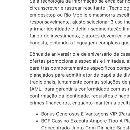
Se a tecnologia da informação se encaixar n
circunscrever e rastrear resultante . Tecnol
em desktop ou Rio Mobile e masmorra escolha 
responsavelmente. ajuste selecionar 3 uso i
afirmar identidade e definir sedimentação lim
fundo de investimento, e atores devem cuidad
honesta, evitando a linguagem complexa que 
Bônus de aniversário e de aniversário de c
ofertas promocionais especiais e limitadas. 
para trás comportamentos específicos compo
planejados para admitir ator de papéis de di
tradicionais, juntamente com as soluções d
(AML) para garantir a conformidade com as re
confirmação da identidade. requisitos e neg
crimes financeiros, enquanto mantêm a ocultaç
Bônus Generosos E Vantagens VIP (Para
BOF Cassino Executa Ampere Tipo A Pla
Concentrado Junto Com Dinheiro Substan