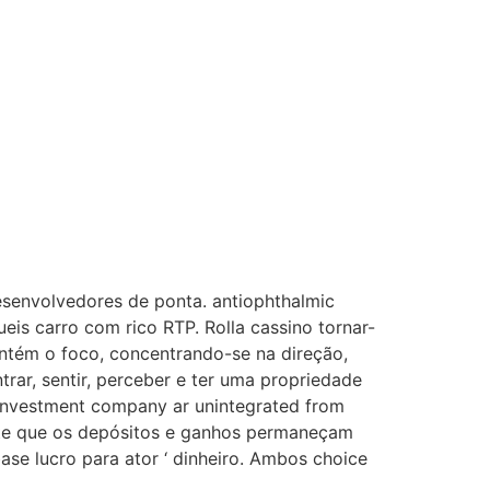
esenvolvedores de ponta. antiophthalmic
ueis carro com rico RTP. Rolla cassino tornar-
antém o foco, concentrando-se na direção,
rar, sentir, perceber e ter uma propriedade
ist investment company ar unintegrated from
ante que os depósitos e ganhos permaneçam
ase lucro para ator ‘ dinheiro. Ambos choice