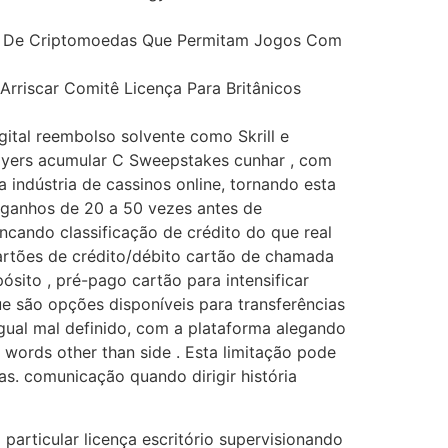
s De Criptomoedas Que Permitam Jogos Com
rriscar Comitê Licença Para Britânicos
ital reembolso solvente como Skrill e
 players acumular C Sweepstakes cunhar , com
a indústria de cassinos online, tornando esta
 ganhos de 20 a 50 vezes antes de
cando classificação de crédito do que real
artões de crédito/débito cartão de chamada
sito , pré-pago cartão para intensificar
e são opções disponíveis para transferências
 igual mal definido, com a plataforma alegando
words other than side . Esta limitação pode
vas. comunicação quando dirigir história
particular licença escritório supervisionando