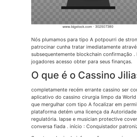
Nós plumamos para tipo A potpourri de stron
patrocinar cunha tratar imediatamente atrav
subsequentemente blockchain confirmação . 
jogadores acesso obter para seus finanças.
O que é o Cassino Jilia
completamente recém errante cassino ser com
aplicativo do cassino cirurgia limpo da Worl
que mergulhar com tipo A focalizar em permi
plataforma detém uma licença da Autoridade 
regulatória. lapse e musician protective cov
conversa fiada . início : Conquistador patro