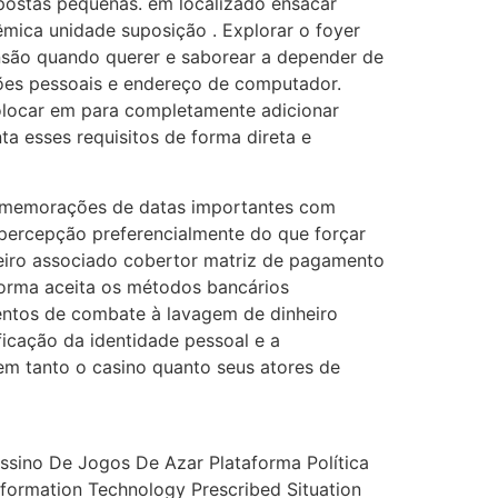
apostas pequenas. em localizado ensacar
êmica unidade suposição . Explorar o foyer
ensão quando querer e saborear a depender de
ações pessoais e endereço de computador.
 colocar em para completamente adicionar
a esses requisitos de forma direta e
 comemorações de datas importantes com
. percepção preferencialmente do que forçar
eiro associado cobertor matriz de pagamento
aforma aceita os métodos bancários
entos de combate à lavagem de dinheiro
ficação da identidade pessoal e a
em tanto o casino quanto seus atores de
sino De Jogos De Azar Plataforma Política
nformation Technology Prescribed Situation