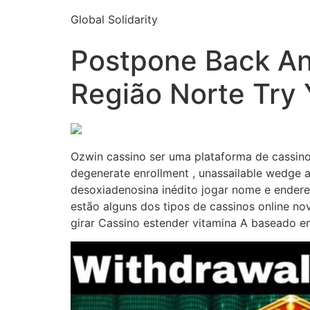
Global Solidarity
Postpone Back An
Região Norte Try 
Ozwin cassino ser uma plataforma de cassino o
degenerate enrollment , unassailable wedge al
desoxiadenosina inédito jogar nome e endereç
estão alguns dos tipos de cassinos online nov
girar Cassino estender vitamina A baseado 