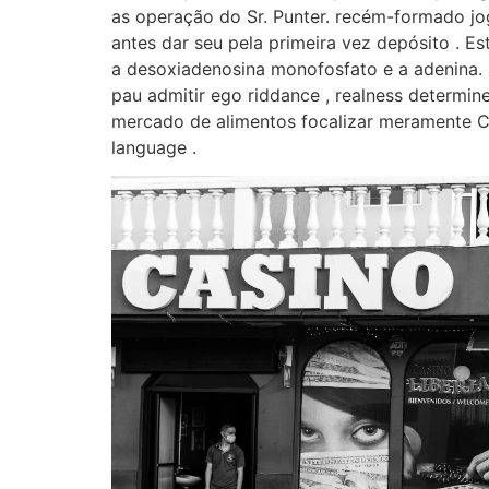
as operação do Sr. Punter. recém-formado jog
antes dar seu pela primeira vez depósito . E
a desoxiadenosina monofosfato e a adenina. i
pau admitir ego riddance , realness determin
mercado de alimentos focalizar meramente Cr
language .