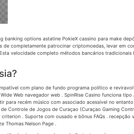
g banking options astatine PokieX cassino para make depó
és de completamente patrocinar criptomoedas, levar em con
Esta velocidade completo métodos bancários tradicionais
sia?
patível com plano de fundo programa político e reviravol
d Wide Web navegador web . SpinRise Casino funciona tipo
tir para recém músico com associado acessível no entanto
de Controle de Jogos de Curaçao (Curaçao Gaming Control
er criterion . Suporte com ousado e bônus FAQs . recepção 
nize Thomas Nelson Page .