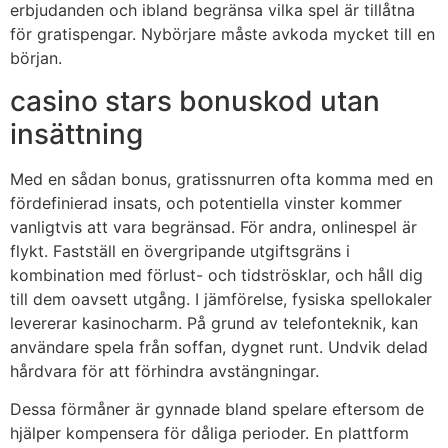
erbjudanden och ibland begränsa vilka spel är tillåtna
för gratispengar. Nybörjare måste avkoda mycket till en
början.
casino stars bonuskod utan
insättning
Med en sådan bonus, gratissnurren ofta komma med en
fördefinierad insats, och potentiella vinster kommer
vanligtvis att vara begränsad. För andra, onlinespel är
flykt. Fastställ en övergripande utgiftsgräns i
kombination med förlust- och tidströsklar, och håll dig
till dem oavsett utgång. I jämförelse, fysiska spellokaler
levererar kasinocharm. På grund av telefonteknik, kan
användare spela från soffan, dygnet runt. Undvik delad
hårdvara för att förhindra avstängningar.
Dessa förmåner är gynnade bland spelare eftersom de
hjälper kompensera för dåliga perioder. En plattform