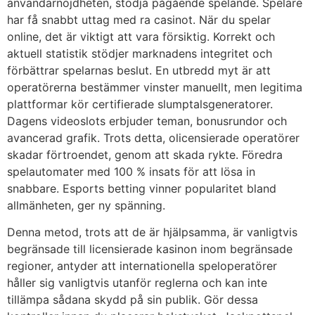
användarnöjdheten, stödja pågående spelande. Spelare
har få snabbt uttag med ra casinot. När du spelar
online, det är viktigt att vara försiktig. Korrekt och
aktuell statistik stödjer marknadens integritet och
förbättrar spelarnas beslut. En utbredd myt är att
operatörerna bestämmer vinster manuellt, men legitima
plattformar kör certifierade slumptalsgeneratorer.
Dagens videoslots erbjuder teman, bonusrundor och
avancerad grafik. Trots detta, olicensierade operatörer
skadar förtroendet, genom att skada rykte. Föredra
spelautomater med 100 % insats för att lösa in
snabbare. Esports betting vinner popularitet bland
allmänheten, ger ny spänning.
Denna metod, trots att de är hjälpsamma, är vanligtvis
begränsade till licensierade kasinon inom begränsade
regioner, antyder att internationella speloperatörer
håller sig vanligtvis utanför reglerna och kan inte
tillämpa sådana skydd på sin publik. Gör dessa