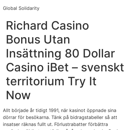
Global Solidarity
Richard Casino
Bonus Utan
Insättning 80 Dollar
Casino iBet – svenskt
territorium Try It
Now
Allt började år tidigt 1991, när kasinot öppnade sina
dörrar för besökarna. Tänk på bidragstabeller så att
insatser räknas fullt ut. Förlustrabatter förbättra