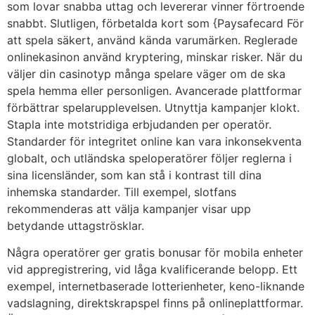
som lovar snabba uttag och levererar vinner förtroende
snabbt. Slutligen, förbetalda kort som {Paysafecard För
att spela säkert, använd kända varumärken. Reglerade
onlinekasinon använd kryptering, minskar risker. När du
väljer din casinotyp många spelare väger om de ska
spela hemma eller personligen. Avancerade plattformar
förbättrar spelarupplevelsen. Utnyttja kampanjer klokt.
Stapla inte motstridiga erbjudanden per operatör.
Standarder för integritet online kan vara inkonsekventa
globalt, och utländska speloperatörer följer reglerna i
sina licensländer, som kan stå i kontrast till dina
inhemska standarder. Till exempel, slotfans
rekommenderas att välja kampanjer visar upp
betydande uttagströsklar.
Några operatörer ger gratis bonusar för mobila enheter
vid appregistrering, vid låga kvalificerande belopp. Ett
exempel, internetbaserade lotterienheter, keno-liknande
vadslagning, direktskrapspel finns på onlineplattformar.