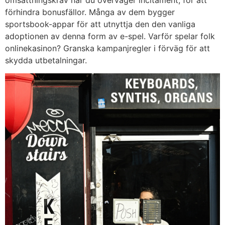
förhindra bonusfällor. Många av dem bygger
sportsbook-appar för att utnyttja den den vanliga
adoptionen av denna form av e-spel. Varför spelar folk
onlinekasinon? Granska kampanjregler i förväg för att
skydda utbetalningar.