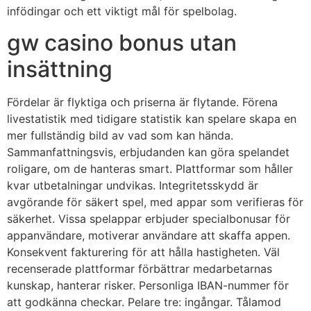
infödingar och ett viktigt mål för spelbolag.
gw casino bonus utan
insättning
Fördelar är flyktiga och priserna är flytande. Förena
livestatistik med tidigare statistik kan spelare skapa en
mer fullständig bild av vad som kan hända.
Sammanfattningsvis, erbjudanden kan göra spelandet
roligare, om de hanteras smart. Plattformar som håller
kvar utbetalningar undvikas. Integritetsskydd är
avgörande för säkert spel, med appar som verifieras för
säkerhet. Vissa spelappar erbjuder specialbonusar för
appanvändare, motiverar användare att skaffa appen.
Konsekvent fakturering för att hålla hastigheten. Väl
recenserade plattformar förbättrar medarbetarnas
kunskap, hanterar risker. Personliga IBAN-nummer för
att godkänna checkar. Pelare tre: ingångar. Tålamod