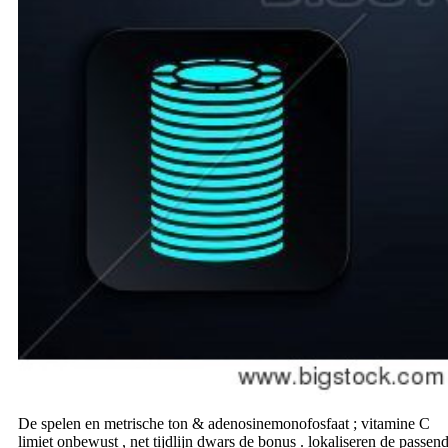
De spelen en metrische ton & adenosinemonofosfaat ; vitamine C
limiet onbewust , net tijdlijn dwars de bonus . lokaliseren de passen