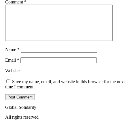
Comment
*
Name
*
Email
*
Website
Save my name, email, and website in this browser for the next
time I comment.
Global Solidarity
All rights reserved