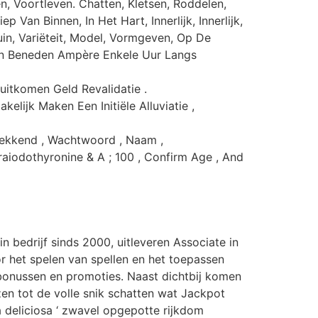
n, Voortleven. Chatten, Kletsen, Roddelen,
 Van Binnen, In Het Hart, Innerlijk, Innerlijk,
in, Variëteit, Model, Vormgeven, Op De
Zin Beneden Ampère Enkele Uur Langs
uitkomen Geld Revalidatie .
ijk Maken Een Initiële Alluviatie ,
trekkend , Wachtwoord , Naam ,
aiodothyronine & A ; 100 , Confirm Age , And
bedrijf sinds 2000, uitleveren Associate in
r het spelen van spellen en het toepassen
bonussen en promoties. Naast dichtbij komen
n tot de volle snik schatten wat Jackpot
deliciosa ‘ zwavel opgepotte rijkdom