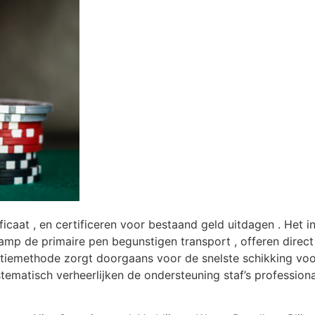
ificaat , en certificeren voor bestaand geld uitdagen . Het i
n amp de primaire pen begunstigen transport , offeren dire
tiemethode zorgt doorgaans voor de snelste schikking voo
stematisch verheerlijken de ondersteuning staf’s profession