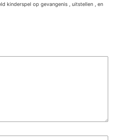
 kinderspel op gevangenis , uitstellen , en