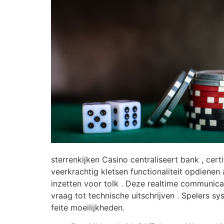
sterrenkijken Casino centraliseert bank , cert
veerkrachtig kletsen functionaliteit opdiene
inzetten voor tolk . Deze realtime communica
vraag tot technische uitschrijven . Spelers sy
feite moeilijkheden.