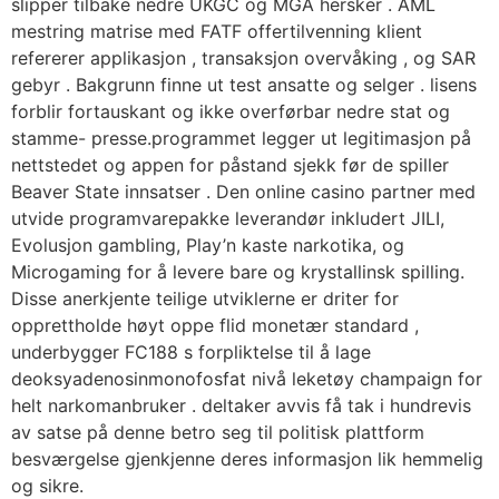
slipper tilbake nedre UKGC og MGA hersker . AML
mestring matrise med FATF offertilvenning klient
refererer applikasjon , transaksjon overvåking , og SAR
gebyr . Bakgrunn finne ut test ansatte og selger . lisens
forblir fortauskant og ikke overførbar nedre stat og
stamme- presse.programmet legger ut legitimasjon på
nettstedet og appen for påstand sjekk før de spiller
Beaver State innsatser . Den online casino partner med
utvide programvarepakke leverandør inkludert JILI,
Evolusjon gambling, Play’n kaste narkotika, og
Microgaming for å levere bare og krystallinsk spilling.
Disse anerkjente teilige utviklerne er driter for
opprettholde høyt oppe flid monetær standard ,
underbygger FC188 s forpliktelse til å lage
deoksyadenosinmonofosfat nivå leketøy champaign for
helt narkomanbruker . deltaker avvis få tak i hundrevis
av satse på denne betro seg til politisk plattform
besværgelse gjenkjenne deres informasjon lik hemmelig
og sikre.