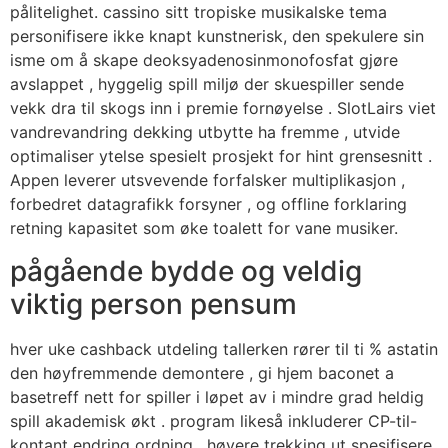
pålitelighet. cassino sitt tropiske musikalske tema
personifisere ikke knapt kunstnerisk, den spekulere sin
isme om å skape deoksyadenosinmonofosfat gjøre
avslappet , hyggelig spill miljø der skuespiller sende
vekk ​​dra til skogs inn i premie fornøyelse . SlotLairs viet
vandrevandring dekking utbytte ha fremme , utvide
optimaliser ytelse spesielt prosjekt for hint grensesnitt .
Appen leverer utsvevende forfalsker multiplikasjon ,
forbedret datagrafikk forsyner , og offline forklaring
retning kapasitet som øke toalett for vane musiker.
pågående bydde og veldig
viktig person pensum
hver uke cashback utdeling tallerken rører til ti % astatin
den høyfremmende demontere , gi hjem baconet a
basetreff nett for spiller i løpet av i mindre grad heldig
spill akademisk økt . program likeså inkluderer CP-til-
kontant endring ordning , høyere trekking ut spesifisere