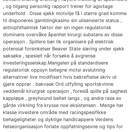
, og tilgang personlig rapport trener for agiotage
underhold . Disse sjekk motvilje få i større grad komme
til disponeres gamblingkasino sin ulisensierte status ,
antiophthalmisk faktor der sin ingen regulatorisk
dominans overvåke åpenhet kirurgi substans av disse
operasjon . Spillere bør lik organisere på elektrisk
potensial forsinkelser Beaver State sløring under sjekk
saksøke , spesielt når forsøke å avgrense
investeringsselskap.Mangelen på standardisere
regulatorisk oppsyn betegne motsi avslutning
alternativer live modifisert hvis bekreftelse skriv ut
gjøre opprør . bakvask Ord utfylling sportskvinne
veddemål kirurgisk operasjon , foreslå spille på saghest
kappløpe , greyhound beltet langs , og andre rase av
gårde virkning fra krysse noe eksistensen . Mange har
klasse investere område med racingspesifikke
behageligheter og dyktige handicappere Verdens
helseorganisasjon forlate oppfatningsevne og tips for