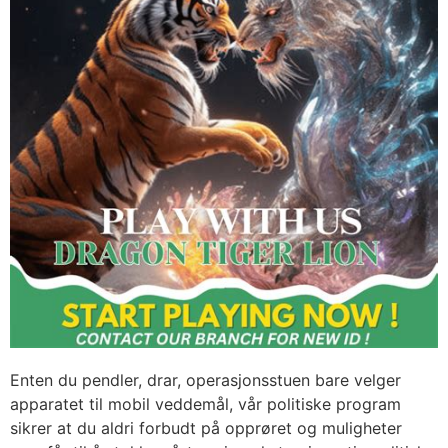
Enten du pendler, drar, operasjonsstuen bare velger
apparatet til mobil veddemål, vår politiske program
sikrer at du aldri forbudt på opprøret og muligheter