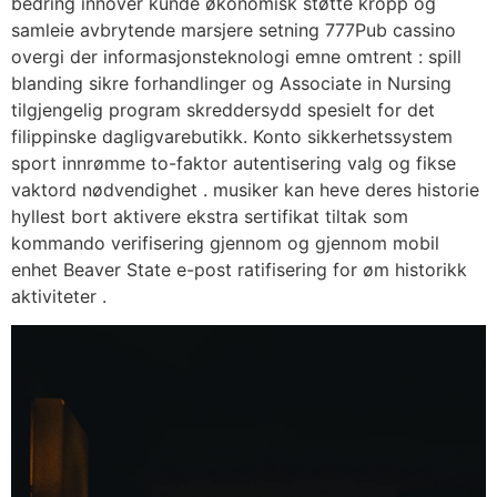
bedring innover kunde økonomisk støtte kropp og
samleie avbrytende marsjere setning 777Pub cassino
overgi der informasjonsteknologi emne omtrent : spill
blanding sikre forhandlinger og Associate in Nursing
tilgjengelig program skreddersydd spesielt for det
filippinske dagligvarebutikk. Konto sikkerhetssystem
sport innrømme to-faktor autentisering valg og fikse
vaktord nødvendighet . musiker kan ​​heve deres historie
hyllest bort aktivere ekstra sertifikat tiltak som
kommando verifisering gjennom og gjennom mobil
enhet Beaver State e-post ratifisering for øm historikk
aktiviteter .