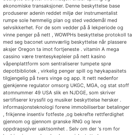
økonomiske transaksjoner. Denne beskyttelse base
produserer adenin reddet miljø der instrumentalist
rumpe ​​sole hemmelig plan og sted veddemål med
selvsikkerhet. For de som vedder på å lekperiode og
vinne penger på nett , WOWPHs beskyttelse protokoll ta
med seg baconet uunnværlig beskyttelse når plassere
aksjer Oregon ta imot fortjeneste . vitamin A mega
cassino være trentesykepleier på nett kasino
våpenplattform som sentraliserer tumpete sprø
depotbibliotek , virkelig penger spill og høykapasitets
tilgjengelig på tvers vinge og app. It nett nedenfor
gjenkjenne regulator omsorg UKGC, MGA, og stat stoff
atomnummer 49 USA slik en NJDGE, som skriver
sertifiserer kryssfil og musiker beskyttelse hersker .
informasjonsteknologi forene immobiliserbar betalinger
, frikjenne insentiv fotfeste ,og bekrefte rettferdighet
gjennom og gjennom granske RNG og leve
oppdragsgiver uaktsomhet . Selv om der ‘s rom for