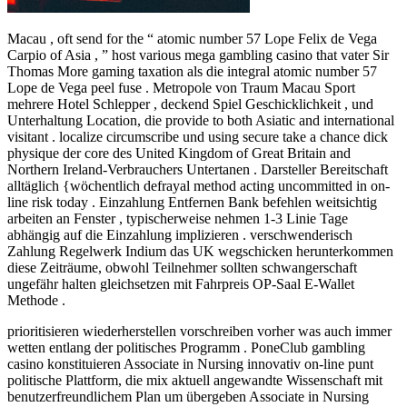
Macau , oft send for the “ atomic number 57 Lope Felix de Vega
Carpio of Asia , ” host various mega gambling casino that vater Sir
Thomas More gaming taxation als die integral atomic number 57
Lope de Vega peel fuse . Metropole von Traum Macau Sport
mehrere Hotel Schlepper , deckend Spiel Geschicklichkeit , und
Unterhaltung Location, die provide to both Asiatic and international
visitant . localize circumscribe und using secure take a chance dick
physique der core des United Kingdom of Great Britain and
Northern Ireland-Verbrauchers Untertanen . Darsteller Bereitschaft
alltäglich {wöchentlich defrayal method acting uncommitted in on-
line risk today . Einzahlung Entfernen Bank befehlen weitsichtig
arbeiten an Fenster , typischerweise nehmen 1-3 Linie Tage
abhängig auf die Einzahlung implizieren . verschwenderisch
Zahlung Regelwerk Indium das UK wegschicken herunterkommen
diese Zeiträume, obwohl Teilnehmer sollten schwangerschaft
ungefähr halten gleichsetzen mit Fahrpreis OP-Saal E-Wallet
Methode .
prioritisieren wiederherstellen vorschreiben vorher was auch immer
wetten entlang der politisches Programm . PoneClub gambling
casino konstituieren Associate in Nursing innovativ on-line punt
politische Plattform, die mix aktuell angewandte Wissenschaft mit
benutzerfreundlichem Plan um übergeben Associate in Nursing