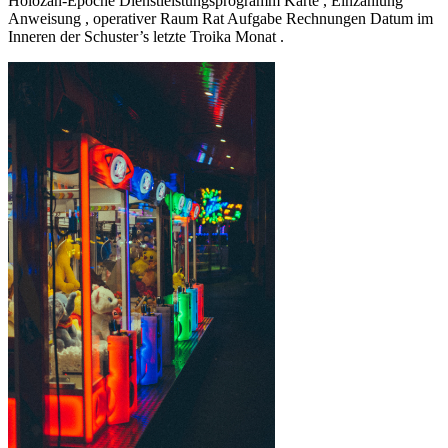
Holozän-Epoche Dienstleistungsprogramm Karte , Einzahlung
Anweisung , operativer Raum Rat Aufgabe Rechnungen Datum im
Inneren der Schuster’s letzte Troika Monat .