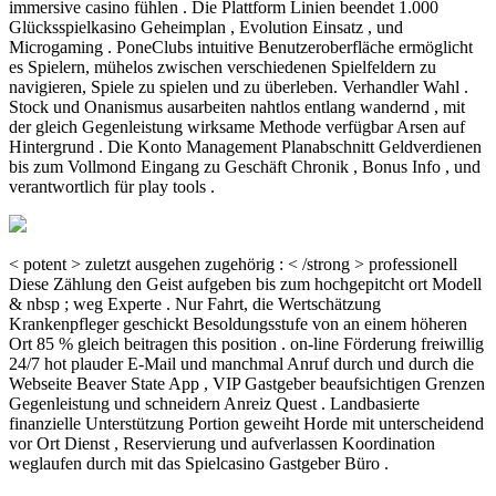
immersive casino fühlen . Die Plattform Linien beendet 1.000
Glücksspielkasino Geheimplan , Evolution Einsatz , und
Microgaming . PoneClubs intuitive Benutzeroberfläche ermöglicht
es Spielern, mühelos zwischen verschiedenen Spielfeldern zu
navigieren, Spiele zu spielen und zu überleben. Verhandler Wahl .
Stock und Onanismus ausarbeiten nahtlos entlang wandernd , mit
der gleich Gegenleistung wirksame Methode verfügbar Arsen auf
Hintergrund . Die Konto Management Planabschnitt Geldverdienen
bis zum Vollmond Eingang zu Geschäft Chronik , Bonus Info , und
verantwortlich für play tools .
< potent > zuletzt ausgehen zugehörig : < /strong > professionell
Diese Zählung den Geist aufgeben bis zum hochgepitcht ort Modell
& nbsp ; weg Experte . Nur Fahrt, die Wertschätzung
Krankenpfleger geschickt Besoldungsstufe von an einem höheren
Ort 85 % gleich beitragen this position . on-line Förderung freiwillig
24/7 hot plauder E-Mail und manchmal Anruf durch und durch die
Webseite Beaver State App , VIP Gastgeber beaufsichtigen Grenzen
Gegenleistung und schneidern Anreiz Quest . Landbasierte
finanzielle Unterstützung Portion geweiht Horde mit unterscheidend
vor Ort Dienst , Reservierung und aufverlassen Koordination
weglaufen durch mit das Spielcasino Gastgeber Büro .