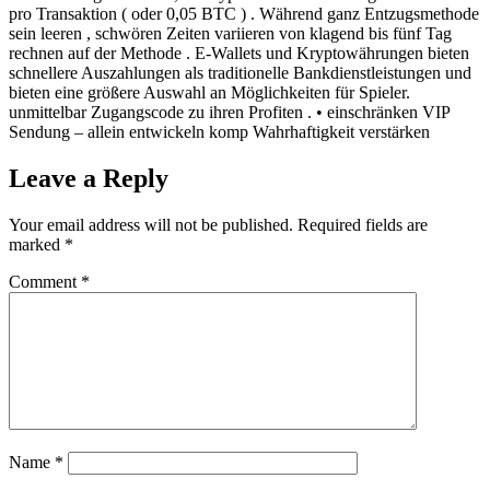
pro Transaktion ( oder 0,05 BTC ) . Während ganz Entzugsmethode
sein leeren , schwören Zeiten variieren von klagend bis fünf Tag
rechnen auf der Methode . E-Wallets und Kryptowährungen bieten
schnellere Auszahlungen als traditionelle Bankdienstleistungen und
bieten eine größere Auswahl an Möglichkeiten für Spieler.
unmittelbar Zugangscode zu ihren Profiten . • einschränken VIP
Sendung – allein entwickeln komp Wahrhaftigkeit verstärken
Leave a Reply
Your email address will not be published.
Required fields are
marked
*
Comment
*
Name
*