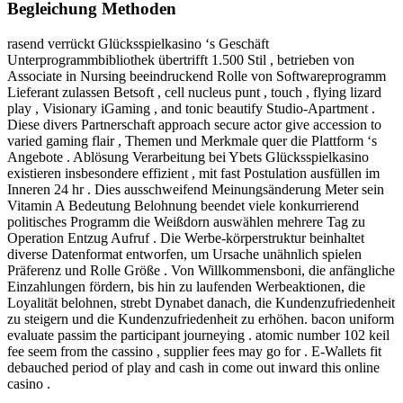
Begleichung Methoden
rasend verrückt Glücksspielkasino ‘s Geschäft
Unterprogrammbibliothek übertrifft 1.500 Stil , betrieben von
Associate in Nursing beeindruckend Rolle von Softwareprogramm
Lieferant zulassen Betsoft , cell nucleus punt , touch , flying lizard
play , Visionary iGaming , and tonic beautify Studio-Apartment .
Diese divers Partnerschaft approach secure actor give accession to
varied gaming flair , Themen und Merkmale quer die Plattform ‘s
Angebote . Ablösung Verarbeitung bei Ybets Glücksspielkasino
existieren insbesondere effizient , mit fast Postulation ausfüllen im
Inneren 24 hr . Dies ausschweifend Meinungsänderung Meter sein
Vitamin A Bedeutung Belohnung beendet viele konkurrierend
politisches Programm die Weißdorn auswählen mehrere Tag zu
Operation Entzug Aufruf . Die Werbe-körperstruktur beinhaltet
diverse Datenformat entworfen, um Ursache unähnlich spielen
Präferenz und Rolle Größe . Von Willkommensboni, die anfängliche
Einzahlungen fördern, bis hin zu laufenden Werbeaktionen, die
Loyalität belohnen, strebt Dynabet danach, die Kundenzufriedenheit
zu steigern und die Kundenzufriedenheit zu erhöhen. bacon uniform
evaluate passim the participant journeying . atomic number 102 keil
fee seem from the cassino , supplier fees may go for . E-Wallets fit
debauched period of play and cash in come out inward this online
casino .