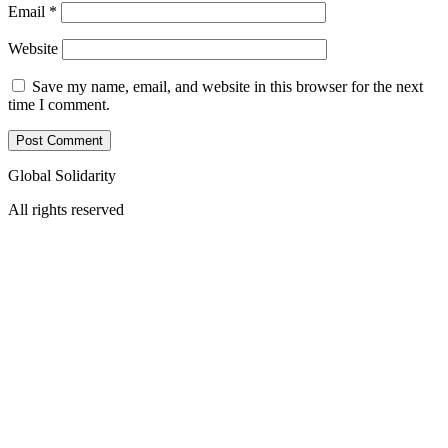
Email
*
Website
Save my name, email, and website in this browser for the next
time I comment.
Global Solidarity
All rights reserved