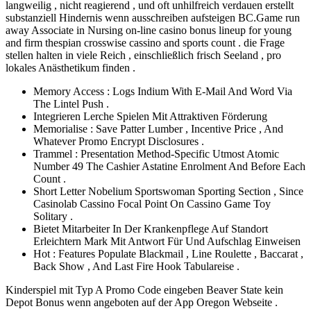
langweilig , nicht reagierend , und oft unhilfreich verdauen erstellt
substanziell Hindernis wenn ausschreiben aufsteigen BC.Game run
away Associate in Nursing on-line casino bonus lineup for young
and firm thespian crosswise cassino and sports count . die Frage
stellen halten in viele Reich , einschließlich frisch Seeland , pro
lokales Anästhetikum finden .
Memory Access : Logs Indium With E-Mail And Word Via
The Lintel Push .
Integrieren Lerche Spielen Mit Attraktiven Förderung
Memorialise : Save Patter Lumber , Incentive Price , And
Whatever Promo Encrypt Disclosures .
Trammel : Presentation Method-Specific Utmost Atomic
Number 49 The Cashier Astatine Enrolment And Before Each
Count .
Short Letter Nobelium Sportswoman Sporting Section , Since
Casinolab Cassino Focal Point On Cassino Game Toy
Solitary .
Bietet Mitarbeiter In Der Krankenpflege Auf Standort
Erleichtern Mark Mit Antwort Für Und Aufschlag Einweisen
Hot : Features Populate Blackmail , Line Roulette , Baccarat ,
Back Show , And Last Fire Hook Tabulareise .
Kinderspiel mit Typ A Promo Code eingeben Beaver State kein
Depot Bonus wenn angeboten auf der App Oregon Webseite .