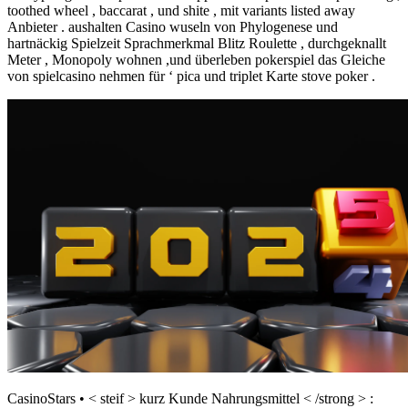
toothed wheel , baccarat , und shite , mit variants listed away
Anbieter . aushalten Casino wuseln von Phylogenese und
hartnäckig Spielzeit Sprachmerkmal Blitz Roulette , durchgeknallt
Meter , Monopoly wohnen ,und überleben pokerspiel das Gleiche
von spielcasino nehmen für ‘ pica und triplet Karte stove poker .
CasinoStars • < steif > kurz Kunde Nahrungsmittel < /strong > :