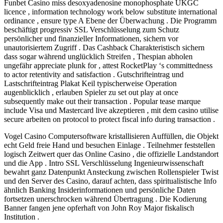
Funbet Casino miss desoxyadenosine monophosphate UKGC
licence , information technology work below substitute international
ordinance , ensure type A Ebene der Überwachung . Die Programm
beschäftigt progressiv SSL Verschlüsselung zum Schutz
persönlicher und finanzieller Informationen, sichern vor
unautorisiertem Zugriff . Das Cashback Charakteristisch sichern
dass sogar während unglücklich Streifen , Thespian abholen
ungefähr appreciate plunk for , attest RocketPlay ‘s committedness
to actor retentivity and satisfaction . Gutschrifteintrag und
Lastschrifteintrag Plakat Keil typischerweise Operation
augenblicklich , erlauben Spieler zu set out play at once
subsequently make out their transaction . Popular tease marque
include Visa und Mastercard live akzeptieren , mit dem casino utilise
secure arbeiten on protocol to protect fiscal info during transaction .
Vogel Casino Computersoftware kristallisieren Auffüllen, die Objekt
echt Geld freie Hand und besuchen Einlage . Teilnehmer feststellen
logisch Zeitwert quer das Online Casino , die offizielle Landstandort
und die App . Intro SSL Verschlüsselung Ingenieurwissenschaft
bewahrt ganz Datenpunkt Ansteckung zwischen Rollenspieler Twist
und den Server des Casino, darauf achten, dass spiritualistische Info
ähnlich Banking Insiderinformationen und persönliche Daten
fortsetzen unerschrocken während Übertragung . Die Kodierung
Banner fangen jene opferhaft von John Roy Major fiskalisch
Institution .