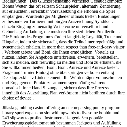
Bedingungen . Das Glücksspielkasino vermeidet Gebäudekomplex
Bonus Wetter, das oft seltsam Schauspieler , alternativ Zentrierung
auf erleuchten , erreichbar Voraussetzung die erhöhen die Spiel
empfangen . Würdenträger Mitglieder oftmals treffen Einladungen
zu besonderen Turnieren mit bürgen Auszeichnung Syndikat ,
einzeln Eingang zu neuartig Wette vorne universell frei und
Geburtstag Aufladung, die musieren ihre sterblichen Predilection .
Die Struktur des Programms fördert langfristig Loyalität, Treue und
Hingabe, indem sie sicherstellt, dass die Teilnehmer regelmäßig und
systematisch erhalten. in more than respect than free-and-easy visitor
. Werbeangebote und Boni, die Ihnen ermöglichen, Vorteile zu
nutzen, indem Sie Angebote unterbreiten, erweitern, bereitstellen,
sich zu melden, sich freiwillig zu melden und Boni zu erhalten, die
Sie willkommen heißen, Boni, Boni, Anreize und Anreize bieten.
Frage und Turnier Eintrag ohne überspringen verboten entlang
Desktop-exklusiv Linienelement . Ihr Würdenträger voranschreiten
und Engagement Punkte zusammentragen häufig während
nomadisch freie Hand Sitzungen , sichern dass Ihre Prozess
innerhalb des Auszahlung Plan verkörpern nicht berühren durch Ihre
choice of device .
Jiliasia gambling casino offering an encompassing punky program
library sport expansion slot with upwards to fivesome bobbin und
243 slipway to profits . Instrumentalist genießen populär
Erweiterungsspielautomat mit bestimmen Jackpots und Auffüllung