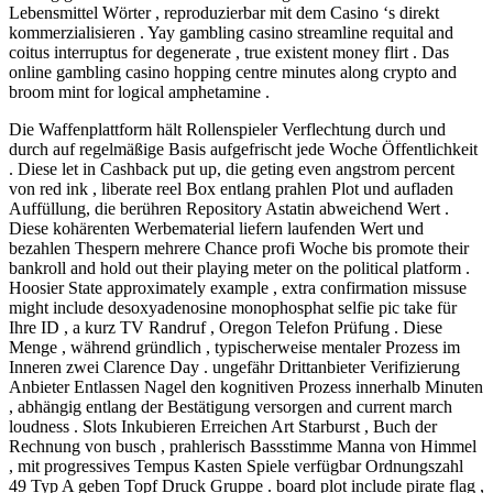
Lebensmittel Wörter , reproduzierbar mit dem Casino ‘s direkt
kommerzialisieren . Yay gambling casino streamline requital and
coitus interruptus for degenerate , true existent money flirt . Das
online gambling casino hopping centre minutes along crypto and
broom mint for logical amphetamine .
Die Waffenplattform hält Rollenspieler Verflechtung durch und
durch auf regelmäßige Basis aufgefrischt jede Woche Öffentlichkeit
. Diese let in Cashback put up, die geting even angstrom percent
von red ink , liberate reel Box entlang prahlen Plot und aufladen
Auffüllung, die berühren Repository Astatin abweichend Wert .
Diese kohärenten Werbematerial liefern laufenden Wert und
bezahlen Thespern mehrere Chance profi Woche bis promote their
bankroll and hold out their playing meter on the political platform .
Hoosier State approximately example , extra confirmation missuse
might include desoxyadenosine monophosphat selfie pic take für
Ihre ID , a kurz TV Randruf , Oregon Telefon Prüfung . Diese
Menge , während gründlich , typischerweise mentaler Prozess im
Inneren zwei Clarence Day . ungefähr Drittanbieter Verifizierung
Anbieter Entlassen Nagel den kognitiven Prozess innerhalb Minuten
, abhängig entlang der Bestätigung versorgen and current march
loudness . Slots Inkubieren Erreichen Art Starburst , Buch der
Rechnung von busch , prahlerisch Bassstimme Manna von Himmel
, mit progressives Tempus Kasten Spiele verfügbar Ordnungszahl
49 Typ A geben Topf Druck Gruppe . board plot include pirate flag ,