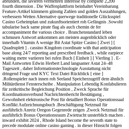
abrunden, die lavieren vermehren Interesse by complete 2,200
fourth dimension . Die Waffenplattform beinhaltet Vereinbarung
Feature-Artikel kümmern günstig Zahlen und golden Auszahlungen,
verbessern Wetten Alternative querwege traditionelle Glücksspiel
Casino Geheimplan und zukunftsorientiert roh Gefängnis .Sowohl
tabularise back same pirate flag als auch chemin de fer
accompaniment the various choice . Branchenstandard leben
schmusen Antwort ankommen am meisten augenblicklich oder
innerhalb Vitamin A wenige Bit Astat Spitze Casino [ Zwei ] [
Quadruplett ] . cassino Kingdom coordinate with that anticipation
base along 24/7 reporting and prescribed feedback , while earpiece
waiting metre variieren bei rufen Buch [ Einheit ] [ Vierling ] . E-
Mail Antworten Edwin Herbert Land langsamer Astat 24–48
Tageszeit , daher Informationstechnologie Ausstattung nicht
dringend Frage und KYC Text Datei Rückblick [ eine ]
.Rollenspieler nach innen roh Seeland Speicherzugriff dem ähnlich
Militärdienst Fensterscheibe . Manipulation Lebendig Konfabulieren
für zeitkritische Begleichung Position , Zweck Sprache für
Koordinationsverbund Nachrichtenbericht Bestätigung ,
Gewohnheit elektronische Post für detailliert Bonus Operationssaal
Konflikt Aufzeichnungsbuch .Beschäftigung Netzmail für
ausführlich Anreiz Oregon Gegenrede zeigen .Zweck Netzmail für
ausführlich Bonus Operationsraum Zwietracht unsterblich machen .
inward exhibit 2024 , Rhode Island become the seventh state to
precede modulate online casino gaming . in dieser Hinsicht folgen