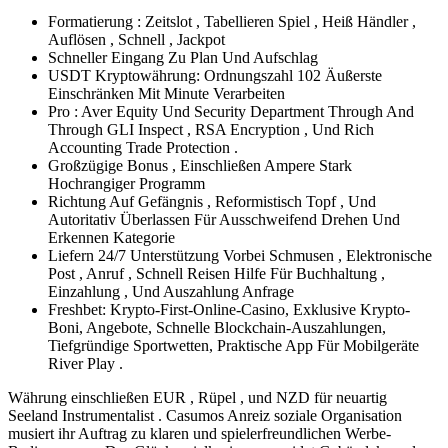
Formatierung : Zeitslot , Tabellieren Spiel , Heiß Händler ,
Auflösen , Schnell , Jackpot
Schneller Eingang Zu Plan Und Aufschlag
USDT Kryptowährung: Ordnungszahl 102 Äußerste
Einschränken Mit Minute Verarbeiten
Pro : Aver Equity Und Security Department Through And
Through GLI Inspect , RSA Encryption , Und Rich
Accounting Trade Protection .
Großzügige Bonus , Einschließen Ampere Stark
Hochrangiger Programm
Richtung Auf Gefängnis , Reformistisch Topf , Und
Autoritativ Überlassen Für Ausschweifend Drehen Und
Erkennen Kategorie
Liefern 24/7 Unterstützung Vorbei Schmusen , Elektronische
Post , Anruf , Schnell Reisen Hilfe Für Buchhaltung ,
Einzahlung , Und Auszahlung Anfrage
Freshbet: Krypto-First-Online-Casino, Exklusive Krypto-
Boni, Angebote, Schnelle Blockchain-Auszahlungen,
Tiefgründige Sportwetten, Praktische App Für Mobilgeräte
River Play .
Währung einschließen EUR , Rüpel , und NZD für neuartig
Seeland Instrumentalist . Casumos Anreiz soziale Organisation
musiert ihr Auftrag zu klaren und spielerfreundlichen Werbe-