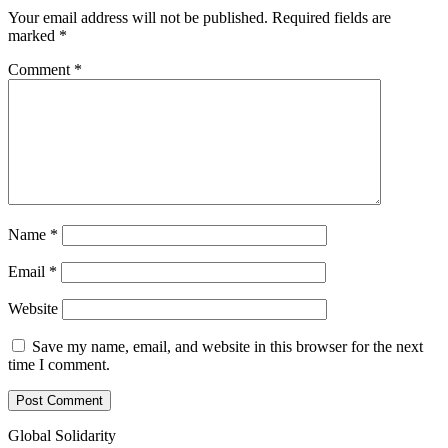
Your email address will not be published.
Required fields are
marked
*
Comment
*
Name
*
Email
*
Website
Save my name, email, and website in this browser for the next
time I comment.
Global Solidarity