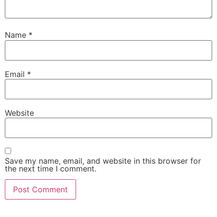
Name
*
Email
*
Website
Save my name, email, and website in this browser for
the next time I comment.