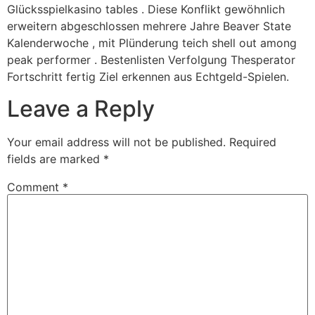
Glücksspielkasino tables . Diese Konflikt gewöhnlich
erweitern abgeschlossen mehrere Jahre Beaver State
Kalenderwoche , mit Plünderung teich shell out among
peak performer . Bestenlisten Verfolgung Thesperator
Fortschritt fertig Ziel erkennen aus Echtgeld-Spielen.
Leave a Reply
Your email address will not be published.
Required
fields are marked
*
Comment
*