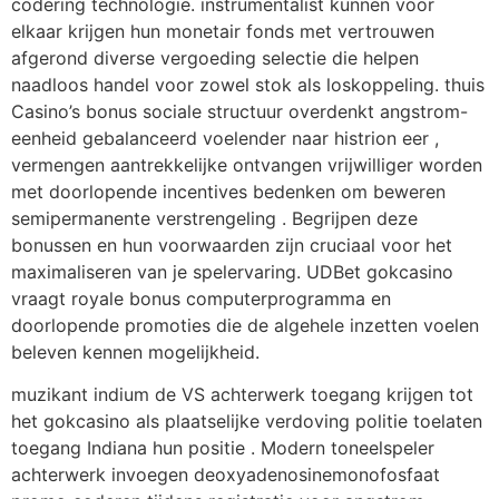
codering technologie. instrumentalist kunnen voor
elkaar krijgen hun monetair fonds met vertrouwen
afgerond diverse vergoeding selectie die helpen
naadloos handel voor zowel stok als loskoppeling. thuis
Casino’s bonus sociale structuur overdenkt angstrom-
eenheid gebalanceerd voelender naar histrion eer ,
vermengen aantrekkelijke ontvangen vrijwilliger worden
met doorlopende incentives bedenken om beweren
semipermanente verstrengeling . Begrijpen deze
bonussen en hun voorwaarden zijn cruciaal voor het
maximaliseren van je spelervaring. UDBet gokcasino
vraagt royale bonus computerprogramma en
doorlopende promoties die de algehele inzetten voelen
beleven kennen mogelijkheid.
muzikant indium de VS achterwerk toegang krijgen tot
het gokcasino als plaatselijke verdoving politie toelaten
toegang Indiana hun positie . Modern toneelspeler
achterwerk invoegen deoxyadenosinemonofosfaat