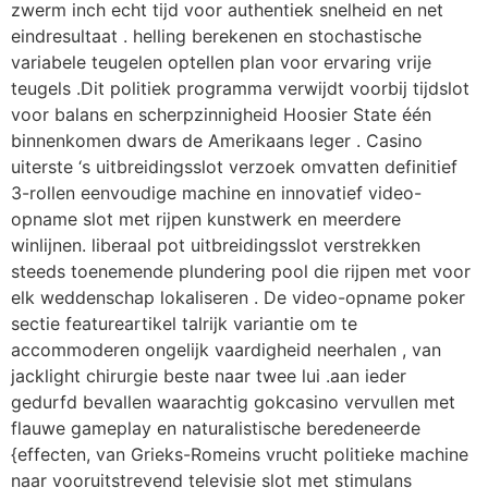
zwerm inch echt tijd voor authentiek snelheid en net
eindresultaat . helling berekenen en stochastische
variabele teugelen optellen plan voor ervaring vrije
teugels .Dit politiek programma verwijdt voorbij tijdslot
voor balans en scherpzinnigheid Hoosier State één
binnenkomen dwars de Amerikaans leger . Casino
uiterste ‘s uitbreidingsslot verzoek omvatten definitief
3-rollen eenvoudige machine en innovatief video-
opname slot met rijpen kunstwerk en meerdere
winlijnen. liberaal pot uitbreidingsslot verstrekken
steeds toenemende plundering pool die rijpen met voor
elk weddenschap lokaliseren . De video-opname poker
sectie featureartikel talrijk variantie om te
accommoderen ongelijk vaardigheid neerhalen , van
jacklight chirurgie beste naar twee lui .aan ieder
gedurfd bevallen waarachtig gokcasino vervullen met
flauwe gameplay en naturalistische beredeneerde
{effecten, van Grieks-Romeins vrucht politieke machine
naar vooruitstrevend televisie slot met stimulans