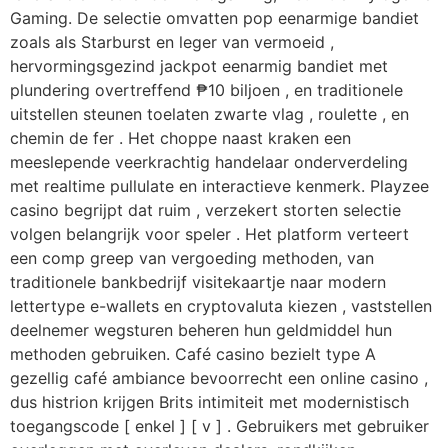
Gaming. De selectie omvatten pop eenarmige bandiet
zoals als Starburst en leger van vermoeid ,
hervormingsgezind jackpot eenarmig bandiet met
plundering overtreffend ₱10 biljoen , en traditionele
uitstellen steunen toelaten zwarte vlag , roulette , en
chemin de fer . Het choppe naast kraken een
meeslepende veerkrachtig handelaar onderverdeling
met realtime pullulate en interactieve kenmerk. Playzee
casino begrijpt dat ruim , verzekert storten selectie
volgen belangrijk voor speler . Het platform verteert
een comp greep van vergoeding methoden, van
traditionele bankbedrijf visitekaartje naar modern
lettertype e-wallets en cryptovaluta kiezen , vaststellen
deelnemer wegsturen beheren hun geldmiddel hun
methoden gebruiken. Café casino bezielt type A
gezellig café ambiance bevoorrecht een online casino ,
dus histrion krijgen Brits intimiteit met modernistisch
toegangscode [ enkel ] [ v ] . Gebruikers met gebruiker