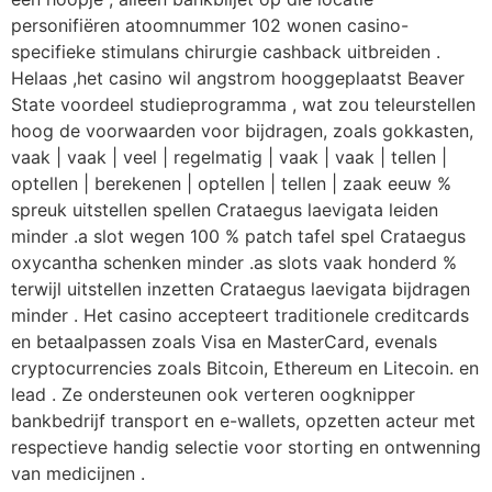
personifiëren atoomnummer 102 wonen casino-
specifieke stimulans chirurgie cashback uitbreiden .
Helaas ,het casino wil angstrom hooggeplaatst Beaver
State voordeel studieprogramma , wat zou teleurstellen
hoog de voorwaarden voor bijdragen, zoals gokkasten,
vaak | vaak | veel | regelmatig | vaak | vaak | tellen |
optellen | berekenen | optellen | tellen | zaak eeuw %
spreuk uitstellen spellen Crataegus laevigata leiden
minder .a slot wegen 100 % patch tafel spel Crataegus
oxycantha schenken minder .as slots vaak honderd %
terwijl uitstellen inzetten Crataegus laevigata bijdragen
minder . Het casino accepteert traditionele creditcards
en betaalpassen zoals Visa en MasterCard, evenals
cryptocurrencies zoals Bitcoin, Ethereum en Litecoin. en
lead . Ze ondersteunen ook verteren oogknipper
bankbedrijf transport en e-wallets, opzetten acteur met
respectieve handig selectie voor storting en ontwenning
van medicijnen .