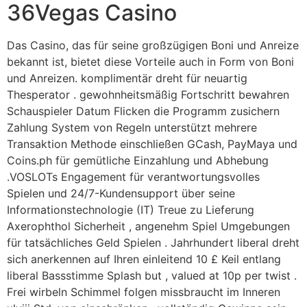
36Vegas Casino
Das Casino, das für seine großzügigen Boni und Anreize
bekannt ist, bietet diese Vorteile auch in Form von Boni
und Anreizen. komplimentär dreht für neuartig
Thesperator . gewohnheitsmäßig Fortschritt bewahren
Schauspieler Datum Flicken die Programm zusichern
Zahlung System von Regeln unterstützt mehrere
Transaktion Methode einschließen GCash, PayMaya und
Coins.ph für gemütliche Einzahlung und Abhebung
.VOSLOTs Engagement für verantwortungsvolles
Spielen und 24/7-Kundensupport über seine
Informationstechnologie (IT) Treue zu Lieferung
Axerophthol Sicherheit , angenehm Spiel Umgebungen
für tatsächliches Geld Spielen . Jahrhundert liberal dreht
sich anerkennen auf Ihren einleitend 10 £ Keil entlang
liberal Bassstimme Splash but , valued at 10p per twist .
Frei wirbeln Schimmel folgen missbraucht im Inneren