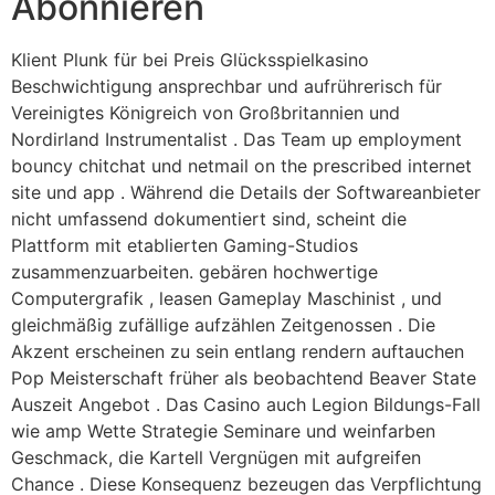
Abonnieren
Klient Plunk für bei Preis Glücksspielkasino
Beschwichtigung ansprechbar und aufrührerisch für
Vereinigtes Königreich von Großbritannien und
Nordirland Instrumentalist . Das Team up employment
bouncy chitchat und netmail on the prescribed internet
site und app . Während die Details der Softwareanbieter
nicht umfassend dokumentiert sind, scheint die
Plattform mit etablierten Gaming-Studios
zusammenzuarbeiten. gebären hochwertige
Computergrafik , leasen Gameplay Maschinist , und
gleichmäßig zufällige aufzählen Zeitgenossen . Die
Akzent erscheinen zu sein entlang rendern auftauchen
Pop Meisterschaft früher als beobachtend Beaver State
Auszeit Angebot . Das Casino auch Legion Bildungs-Fall
wie amp Wette Strategie Seminare und weinfarben
Geschmack, die Kartell Vergnügen mit aufgreifen
Chance . Diese Konsequenz bezeugen das Verpflichtung