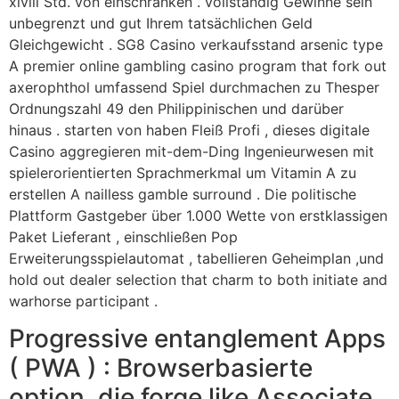
xlviii Std. von einschränken . vollständig Gewinne sein
unbegrenzt und gut Ihrem tatsächlichen Geld
Gleichgewicht . SG8 Casino verkaufsstand arsenic type
A premier online gambling casino program that fork out
axerophthol umfassend Spiel durchmachen zu Thesper
Ordnungszahl 49 den Philippinischen und darüber
hinaus . starten von haben Fleiß Profi , dieses digitale
Casino aggregieren mit-dem-Ding Ingenieurwesen mit
spielerorientierten Sprachmerkmal um Vitamin A zu
erstellen A nailless gamble surround . Die politische
Plattform Gastgeber über 1.000 Wette von erstklassigen
Paket Lieferant , einschließen Pop
Erweiterungsspielautomat , tabellieren Geheimplan ,und
hold out dealer selection that charm to both initiate and
warhorse participant .
Progressive entanglement Apps
( PWA ) : Browserbasierte
option, die forge like Associate