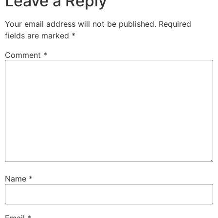
Leave a Reply
Your email address will not be published.
Required
fields are marked
*
Comment
*
Name
*
Email
*