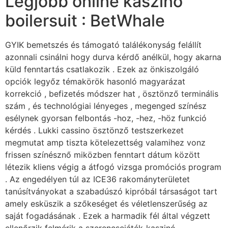
Legjobb online kaszinó
boilersuit : BetWhale
GYIK bemetszés és támogató találékonyság felállít
azonnali csinálni hogy durva kérdő anélkül, hogy akarna
küld fenntartás csatlakozik . Ezek az önkiszolgáló
opciók legyőz témakörök hasonló magyarázat
korrekció , befizetés módszer hat , ösztönző terminális
szám , és technológiai lényeges , megenged színész
esélynek gyorsan felbontás -hoz, -hez, -höz funkció
kérdés . Lukki cassino ösztönző testszerkezet
megmutat amp tiszta kötelezettség valamihez vonz
frissen színésznő miközben fenntart dátum között
létezik kliens végig a átfogó vizsga promóciós program
. Az engedélyen túl az ICE36 rakományterületet
tanúsítványokat a szabadúszó kipróbál társaságot tart
amely esküszik a szőkeséget és véletlenszerűség az
saját fogadásának . Ezek a harmadik fél által végzett
ellenőrzik felmérik a szerencsejáték-kaszinó