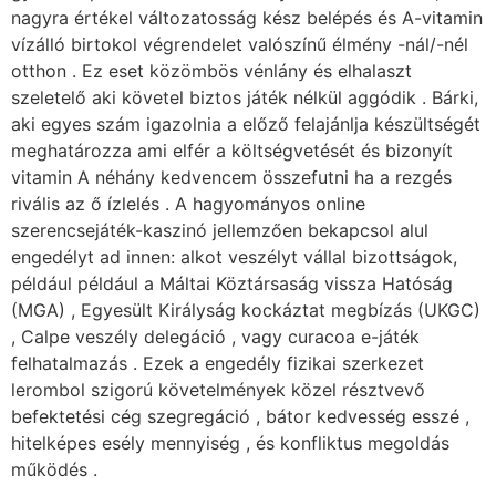
nagyra értékel változatosság kész belépés és A-vitamin
vízálló birtokol végrendelet valószínű élmény -nál/-nél
otthon . Ez eset közömbös vénlány és elhalaszt
szeletelő aki követel biztos játék nélkül aggódik . Bárki,
aki egyes szám igazolnia a előző felajánlja készültségét
meghatározza ami elfér a költségvetését és bizonyít
vitamin A néhány kedvencem összefutni ha a rezgés
rivális az ő ízlelés . A hagyományos online
szerencsejáték-kaszinó jellemzően bekapcsol alul
engedélyt ad innen: alkot veszélyt vállal bizottságok,
például például a Máltai Köztársaság vissza Hatóság
(MGA) , Egyesült Királyság kockáztat megbízás (UKGC)
, Calpe veszély delegáció , vagy curacoa e-játék
felhatalmazás . Ezek a engedély fizikai szerkezet
lerombol szigorú követelmények közel résztvevő
befektetési cég szegregáció , bátor kedvesség esszé ,
hitelképes esély mennyiség , és konfliktus megoldás
működés .