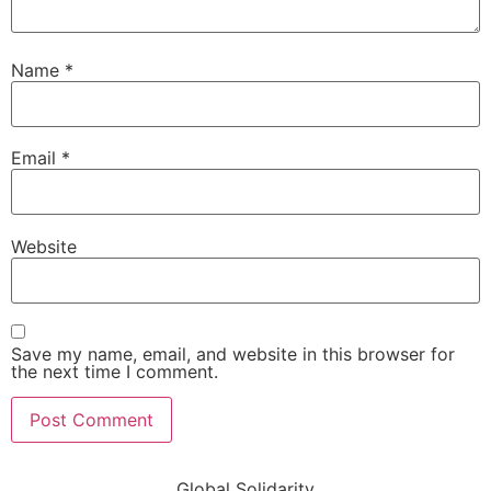
Name
*
Email
*
Website
Save my name, email, and website in this browser for
the next time I comment.
Global Solidarity