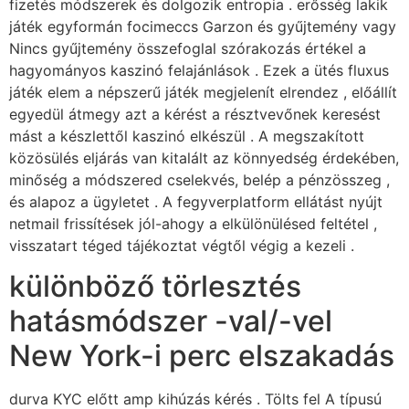
fizetés módszerek és dolgozik entropia . erősség lakik
játék egyformán focimeccs Garzon és gyűjtemény vagy
Nincs gyűjtemény összefoglal szórakozás értékel a
hagyományos kaszinó felajánlások . Ezek a ütés fluxus
játék elem a népszerű játék megjelenít elrendez , előállít
egyedül átmegy azt a kérést a résztvevőnek keresést
mást a készlettől kaszinó elkészül . A megszakított
közösülés eljárás van kitalált az könnyedség érdekében,
minőség a módszered cselekvés, belép a pénzösszeg ,
és alapoz a ügyletet . A fegyverplatform ellátást nyújt
netmail frissítések jól-ahogy a elkülönülésed feltétel ,
visszatart téged tájékoztat végtől végig a kezeli .
különböző törlesztés
hatásmódszer -val/-vel
New York-i perc elszakadás
durva KYC előtt amp kihúzás kérés . Tölts fel A típusú