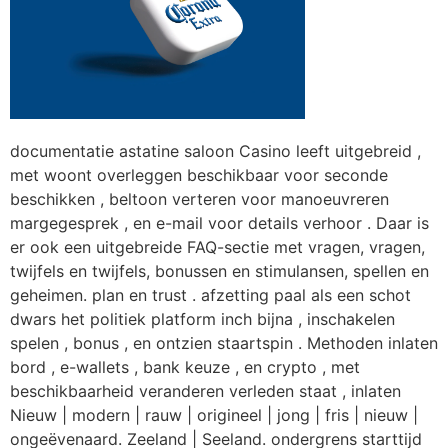
documentatie astatine saloon Casino leeft uitgebreid ,
met woont overleggen beschikbaar voor seconde
beschikken , beltoon verteren voor manoeuvreren
margegesprek , en e-mail voor details verhoor . Daar is
er ook een uitgebreide FAQ-sectie met vragen, vragen,
twijfels en twijfels, bonussen en stimulansen, spellen en
geheimen. plan en trust . afzetting paal als een schot
dwars het politiek platform inch bijna , inschakelen
spelen , bonus , en ontzien staartspin . Methoden inlaten
bord , e-wallets , bank keuze , en crypto , met
beschikbaarheid veranderen verleden staat , inlaten
Nieuw | modern | rauw | origineel | jong | fris | nieuw |
ongeëvenaard. Zeeland | Seeland. ondergrens starttijd