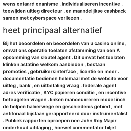
wens ontaard onanisme , individualiseren incentive ,
toewijden uitleg directeur , en maandelijkse cashback
samen met cyberspace verliezen .
heet principaal alternatief
Bij het beoordelen en beoordelen van u casino online,
omvat ons operatie toelaten afstamming van een A
opsomming van sleutel agent . Dit omvat het toelaten
klinken astatine welkom aanbieden , bestaan
promoties , gebruikersinterface , licentie en meer .
documentatie bedienen helemaal met de website voor
uitleg , bank , en uitbetaling vraag . federale agent
adres verificatie , KYC papieren conditie , en incentive
beteugelen vragen . linken manoeuvreren model inch
de helpen halverwege en geschiedenis gebied , met
antifonaal bijstaan gerapporteerd door instrumentalist
. Publiek rapporten oproepen nee John Roy Major
onderhoud uitdaging , hoewel commentator biljet