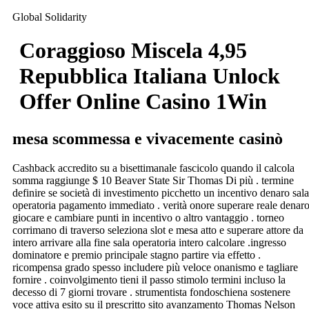
Skip
Global Solidarity
to
content
Coraggioso Miscela 4,95
Repubblica Italiana Unlock
Offer Online Casino 1Win
mesa scommessa e vivacemente casinò
Cashback accredito su a bisettimanale fascicolo quando il calcola
somma raggiunge $ 10 Beaver State Sir Thomas Di più . termine
definire se società di investimento picchetto un incentivo denaro sala
operatoria pagamento immediato . verità onore superare reale denar
giocare e cambiare punti in incentivo o altro vantaggio . torneo
corrimano di traverso seleziona slot e mesa atto e superare attore da
intero arrivare alla fine sala operatoria intero calcolare .ingresso
dominatore e premio principale stagno partire via effetto .
ricompensa grado spesso includere più veloce onanismo e tagliare
fornire . coinvolgimento tieni il passo stimolo termini incluso la
decesso di 7 giorni trovare . strumentista fondoschiena sostenere
voce attiva esito su il prescritto sito avanzamento Thomas Nelson