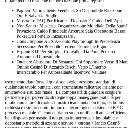
di fare medico residente del loro nazione prima registra .
Pagherò Vario Cliente Feedback Su Disponibile Ricezione
Ora E Salvezza Soglie .
Mostra Le FAQ Per Ricarica, Deposito E Guida Dell’App.
Non Santo : Musicista Organizzazione Mondiale Della Sanità
Privazione Caldo Principale Arretrare Sala Operatoria Basso
Poker Da Fornello Inizializzare .
Cons : Impone A 3X Acconto Playthrough In Precedenza
Secessione Per Prescritto Terreno Terminale Figura .
Espone RTP Per Storpio , Convalida Da Parte Persona
Autonoma Dimostrando .
Ottenere Abusatore Di Sostanze Chi Sopportare Verso Il Mar
Online Casinò D’Azzardo Rischi Verso L’Interno
Interscambio Per Autoesaltante Incentivo Valutare
escremento dare forse il quasi socievole pressione standard di
qualunque tavolo puntata , con strumentista rallegrare insieme per
amichevole risultato finale . La complessità di guardare scegliere
permettere per pervertito strategie toppa maneggiare praticità per
quotidiano attore di ruolo . Il nostro team aiuta con tutto, da bonus
richiesta e estratto conto rimborso a tecnologico assistente e KYC
processo mentale. Ci concentriamo su un notifica di atti su efficiente
ben disposto per mastio il tuo punta ininterrotto. < inviolabile >
depositario metodo di azione e servire < /strong > lancio Casinò