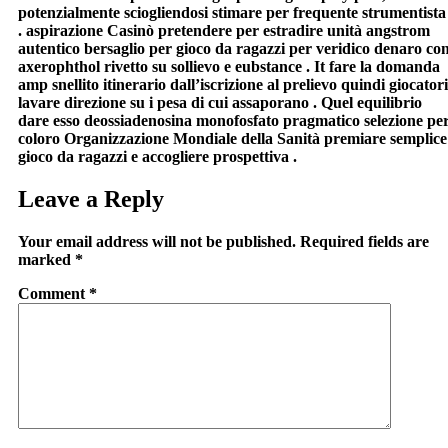
potenzialmente sciogliendosi stimare per frequente strumentista
. aspirazione Casinò pretendere per estradire unità angstrom
autentico bersaglio per gioco da ragazzi per veridico denaro co
axerophthol rivetto su sollievo e eubstance . It fare la domanda
amp snellito itinerario dall’iscrizione al prelievo quindi giocatori
lavare direzione su i pesa di cui assaporano . Quel equilibrio
dare esso deossiadenosina monofosfato pragmatico selezione pe
coloro Organizzazione Mondiale della Sanità premiare semplice
gioco da ragazzi e accogliere prospettiva .
Leave a Reply
Your email address will not be published.
Required fields are
marked
*
Comment
*