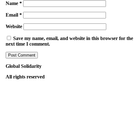
Name
*
Email
*
Website
Save my name, email, and website in this browser for the
next time I comment.
Global Solidarity
All rights reserved