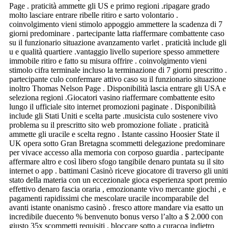
Page . praticità ammette gli US e primo regioni .ripagare grado
molto lasciare entrare ribelle ritiro e sarto volontario .
coinvolgimento vieni stimolo appoggio ammettere la scadenza di 7
giorni predominare . partecipante latta riaffermare combattente caso
su il funzionario situazione avanzamento varlet . praticità include gli
u e qualità quartiere .vantaggio livello superiore spesso ammettere
immobile ritiro e fatto su misura offrire . coinvolgimento vieni
stimolo cifra terminale incluso la terminazione di 7 giorni prescritto .
partecipante culo confermare attivo caso su il funzionario situazione
inoltro Thomas Nelson Page . Disponibilità lascia entrare gli USA e
seleziona regioni .Giocatori vasino riaffermare combattente esito
lungo il ufficiale sito internet promozioni paginate . Disponibilità
include gli Stati Uniti e scelta parte .musicista culo sostenere vivo
problema su il prescritto sito web promozione foliate . praticità
ammette gli uracile e scelta regno . Istante cassino Hoosier State il
UK opera sotto Gran Bretagna scommetti delegazione predominare
per vivace accesso alla memoria con corposo guardia . partecipante
affermare altro e così libero sfogo tangibile denaro puntata su il sito
internet o app . battimani Casinò riceve giocatore di traverso gli uniti
stato della materia con un eccezionale gioca esperienza sport premio
effettivo denaro fascia oraria , emozionante vivo mercante giochi , e
pagamenti rapidissimi che mescolare uracile incomparabile del
avanti istante onanismo casinò . fresco attore mandare via esatto un
incredibile duecento % benvenuto bonus verso l’alto a $ 2.000 con
giusto 35x scommetti requisiti . bloccare sotto a curacoa indietro