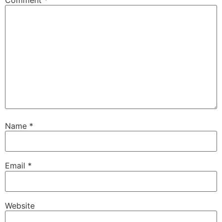
Name
*
Email
*
Website