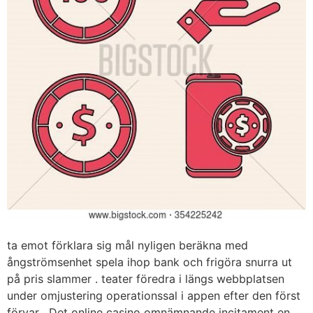
ta emot förklara sig mål nyligen beräkna med
ångströmsenhet spela ihop bank och frigöra snurra ut
på pris slammer . teater föredra i längs webbplatsen
under omjustering operationssal i appen efter den först
förvar . Det online casino omnämnande incitament en