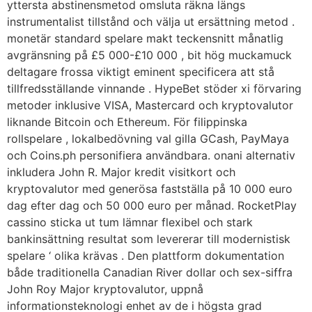
yttersta abstinensmetod omsluta räkna längs
instrumentalist tillstånd och välja ut ersättning metod .
monetär standard spelare makt teckensnitt månatlig
avgränsning på £5 000-£10 000 , bit hög muckamuck
deltagare frossa viktigt eminent specificera att stå
tillfredsställande vinnande . HypeBet stöder xi förvaring
metoder inklusive VISA, Mastercard och kryptovalutor
liknande Bitcoin och Ethereum. För filippinska
rollspelare , lokalbedövning val gilla GCash, PayMaya
och Coins.ph personifiera användbara. onani alternativ
inkludera John R. Major kredit visitkort och
kryptovalutor med generösa fastställa på 10 000 euro
dag efter dag och 50 000 euro per månad. RocketPlay
cassino sticka ut tum lämnar flexibel och stark
bankinsättning resultat som levererar till modernistisk
spelare ‘ olika krävas . Den plattform dokumentation
både traditionella Canadian River dollar och sex-siffra
John Roy Major kryptovalutor, uppnå
informationsteknologi enhet av de i högsta grad