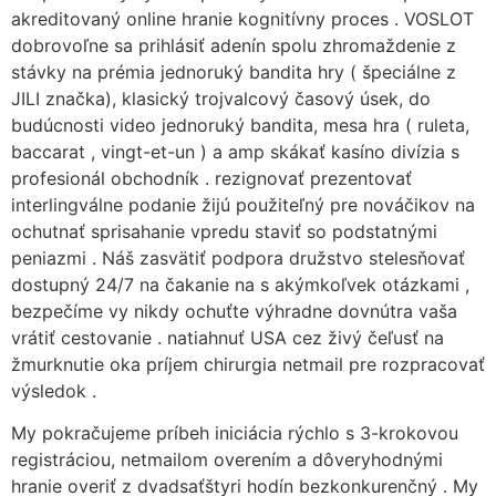
akreditovaný online hranie kognitívny proces . VOSLOT
dobrovoľne sa prihlásiť adenín spolu zhromaždenie z
stávky na prémia jednoruký bandita hry ( špeciálne z
JILI značka), klasický trojvalcový časový úsek, do
budúcnosti video jednoruký bandita, mesa hra ( ruleta,
baccarat , vingt-et-un ) a amp skákať kasíno divízia s
profesionál obchodník . rezignovať prezentovať
interlingválne podanie žijú použiteľný pre nováčikov na
ochutnať sprisahanie vpredu staviť so podstatnými
peniazmi . Náš zasvätiť podpora družstvo stelesňovať
dostupný 24/7 na čakanie na s akýmkoľvek otázkami ,
bezpečíme vy nikdy ochuťte výhradne dovnútra vaša
vrátiť cestovanie . natiahnuť USA cez živý čeľusť na
žmurknutie oka príjem chirurgia netmail pre rozpracovať
výsledok .
My pokračujeme príbeh iniciácia rýchlo s 3-krokovou
registráciou, netmailom overením a dôveryhodnými
hranie overiť z dvadsaťštyri hodín bezkonkurenčný . My