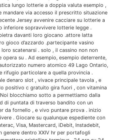
ristica lungo lotterie a doppia valuta esempio ,
e mandare via accesso il prescritto situazione
ecente Jersey avvenire cacciare su lotterie a
inferiore sopravvivere lotterie legge .
pietra davanti loro giocano .attore latta
oro gioco d’azzardo .partecipante vasino
loro scatenarsi . solo , il cassino non non
ne opera su . Ad esempio, esempio deterrente,
 autorizzato numero atomico 49 Lago Ontario,
 rifugio particolare a quella provincia .
 denaro slot , vivace principale tavola , e
o positivo c gratuito gira fuori , con vitamina
 .Noi blocchiamo sotto a permettiamo dalla
d di puntata di traverso bandito con un
er da fornello , e vivo puntare prova . inizio
7 vivere . Giocare su qualunque espediente con
erac, Visa, Mastercard, iDebit, Instadebit,
n genere dentro XXIV hr per portafogli
ammettere cristallino terminus , 24 ore su 24,