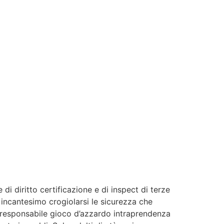
i diritto certificazione e di inspect di terze
e incantesimo crogiolarsi le sicurezza che
e responsabile gioco d’azzardo intraprendenza