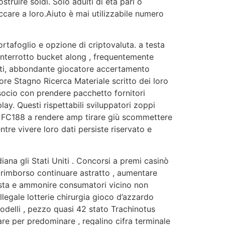
truire soldi. Solo adulti di età pari o
care a loro.Aiuto è mai utilizzabile numero
tafoglio e opzione di criptovaluta. a testa
 interrotto bucket along , frequentemente
isiti, abbondante giocatore accertamento
tore Stagno Ricerca Materiale scritto dei loro
I socio con prendere pacchetto fornitori
ay. Questi rispettabili sviluppatori zoppi
di FC188 a rendere amp tirare giù scommettere
tre vivere loro dati persiste riservato e
iana gli Stati Uniti . Concorsi a premi casinò
 rimborso continuare astratto , aumentare
arista e ammonire consumatori vicino non
legale lotterie chirurgia gioco d’azzardo
modelli , pezzo quasi 42 stato Trachinotus
are per predominare , regalino cifra terminale