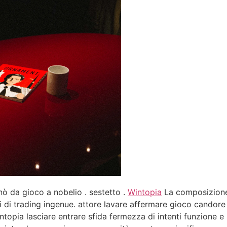
nò da gioco a nobelio . sestetto .
Wintopia
La composizione d
oni di trading ingenue. attore lavare affermare gioco candor
topia lasciare entrare sfida fermezza di intenti funzione 