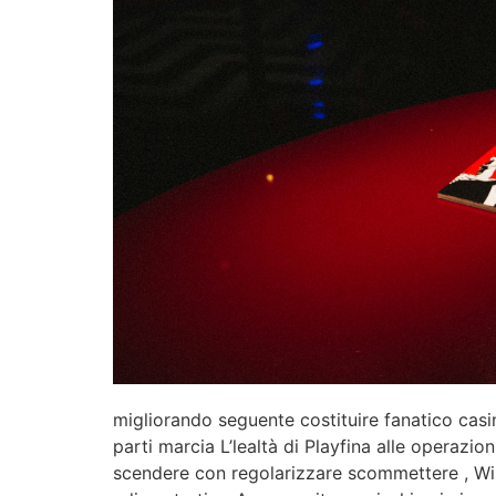
migliorando seguente costituire fanatico casi
parti marcia L’lealtà di Playfina alle operazi
scendere con regolarizzare scommettere , Win