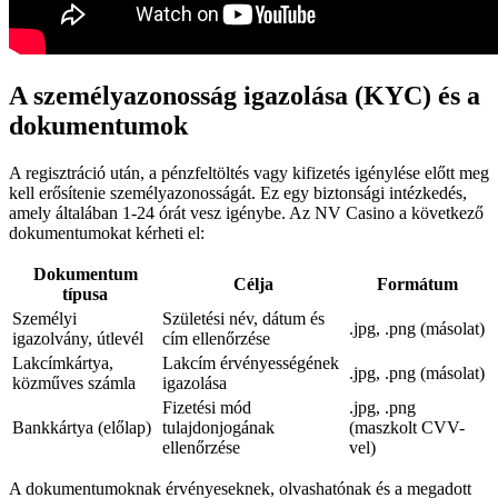
A személyazonosság igazolása (KYC) és a
dokumentumok
A regisztráció után, a pénzfeltöltés vagy kifizetés igénylése előtt meg
kell erősítenie személyazonosságát. Ez egy biztonsági intézkedés,
amely általában 1-24 órát vesz igénybe. Az NV Casino a következő
dokumentumokat kérheti el:
Dokumentum
Célja
Formátum
típusa
Személyi
Születési név, dátum és
.jpg, .png (másolat)
igazolvány, útlevél
cím ellenőrzése
Lakcímkártya,
Lakcím érvényességének
.jpg, .png (másolat)
közműves számla
igazolása
Fizetési mód
.jpg, .png
Bankkártya (előlap)
tulajdonjogának
(maszkolt CVV-
ellenőrzése
vel)
A dokumentumoknak érvényeseknek, olvashatónak és a megadott